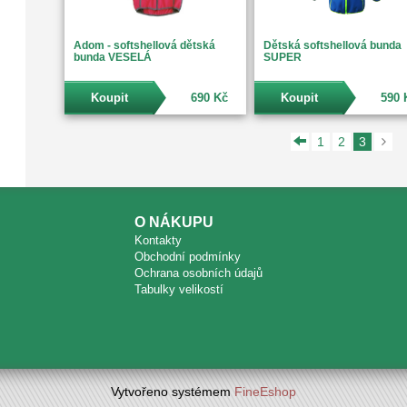
Adom - softshellová dětská
Dětská softshellová bunda
bunda VESELÁ
SUPER
Koupit
690 Kč
Koupit
590 
1
2
3
O NÁKUPU
Kontakty
Obchodní podmínky
Ochrana osobních údajů
Tabulky velikostí
Vytvořeno systémem
FineEshop