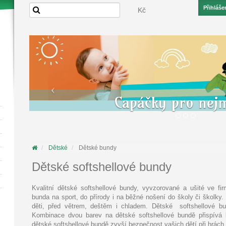
Přihláše
Kč
Capáčky pro nej
Dětské
Dětské bundy
Dětské softshellové bundy
Kvalitní dětské softshellové bundy, vyvzorované a ušité ve f
bunda na sport, do přírody i na běžné nošení do školy či školky
děti, před větrem, deštěm i chladem. Dětské softshellové b
Kombinace dvou barev na dětské softshellové bundě přispívá
dětské softshellové bundě zvyší bezpečnost vašich dětí při hrách 