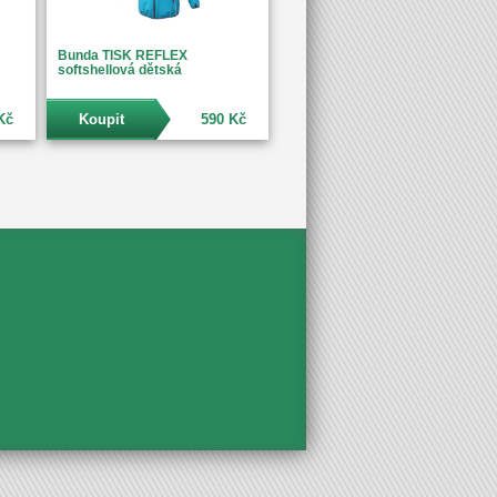
Bunda TISK REFLEX
softshellová dětská
Kč
Koupit
590 Kč