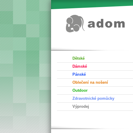
Dětské
Dámské
Pánské
Oblečení na nošení
Outdoor
Zdravotnické pomůcky
Výprodej