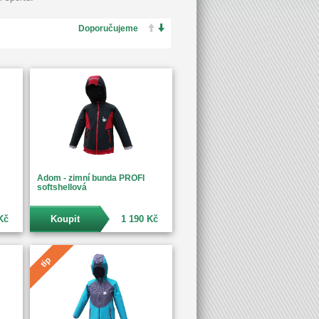
Adom - zimní bunda PROFI
softshellová
Kč
Koupit
1 190 Kč
tip