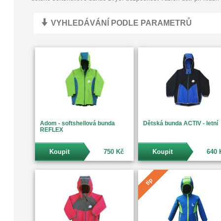
VYHLEDÁVÁNÍ PODLE PARAMETRŮ
Adom - softshellová bunda
Dětská bunda ACTIV - letní
REFLEX
Koupit
750 Kč
Koupit
640 
tip