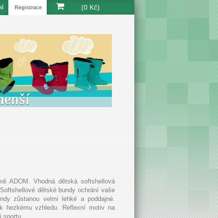
(0 Kč)
ní
Registrace
menší
irmě ADOM. Vhodná dětská softshellová
. Softshellové dětské bundy ochrání vaše
undy zůstanou velmi lehké a poddajné.
 k hezkému vzhledu. Reflexní motiv na
i sportu.