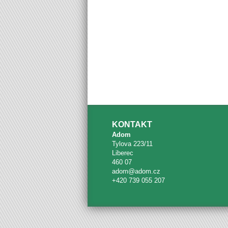
KONTAKT
Adom
Tylova 223/11
Liberec
460 07
adom@adom.cz
+420 739 055 207