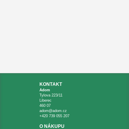
KONTAKT
Adom
Tylova 223/11
Liberec
460 07
adom@adom.cz
+420 739 055 207
O NÁKUPU