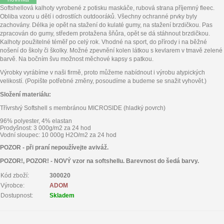
Softshellová kalhoty vyrobené z potisku maskáče, rubová strana příjemný fleec.
Obliba vzoru u dětí i odrostlích outdooráků. Všechny ochranné prvky byly
zachovány. Délka je opět na stažení do kulaté gumy, na stažení brzdičkou. Pas
zpracován do gumy, středem protažena šňůra, opět se dá stáhnout brzdičkou.
Kalhoty použitelné téměř po celý rok. Vhodné na sport, do přírody i na běžné
nošení do školy či školky. Možné zpevnění kolen látkou s kevlarem v tmavě zelené
barvě. Na bočním švu možnost měchové kapsy s patkou.
Výrobky vyrábíme v naši firmě, proto můžeme nabídnout i výrobu atypických
velikostí. (Popište potřebné změny, posoudíme a budeme se snažit vyhovět.)
Složení materiálu:
Třívrstvý Softshell s membránou MICROSIDE (hladký povrch)
96% polyester, 4% elastan
Prodyšnost: 3 000g/m2 za 24 hod
Vodní sloupec: 10 000g H2O/m2 za 24 hod
POZOR - při praní nepoužívejte aviváž.
POZOR!, POZOR! - NOVÝ vzor na softshellu. Barevnost do šedá barvy.
Kód zboží:
300020
Výrobce:
ADOM
Dostupnost:
Skladem