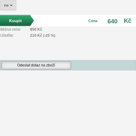
ne
Kč
640
Cena
Běžná cena:
850 Kč
Ušetříte:
210 Kč (-25 %)