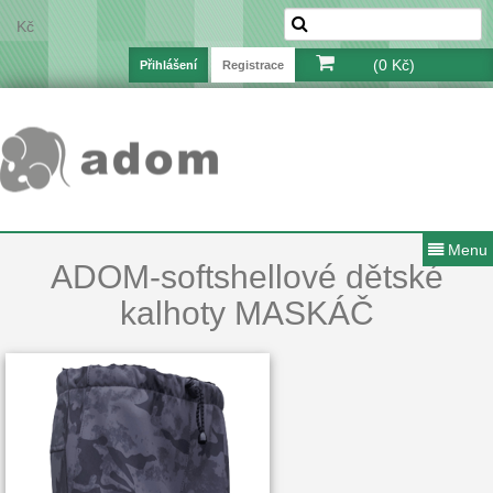
Kč
(0 Kč)
Přihlášení
Registrace
Menu
ADOM-softshellové dětské
kalhoty MASKÁČ