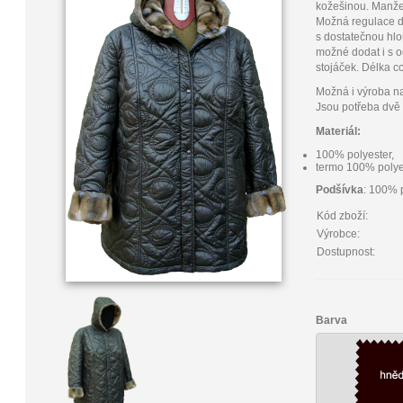
kožešinou. Manže
Možná regulace dé
s dostatečnou hlo
možné dodat i s o
stojáček. Délka c
Možná i výroba na
Jsou potřeba dvě 
Materiál:
100% polyester,
termo 100% polye
Podšívka
: 100% 
Kód zboží:
Výrobce:
Dostupnost:
Barva