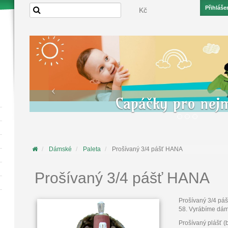
Přihláše
Kč
Capáčky pro nej
Dámské
Paleta
Prošívaný 3/4 pášť HANA
Prošívaný 3/4 pášť HANA
Prošívaný 3/4 páš
58. Vyrábíme dáms
Prošívaný plášť (