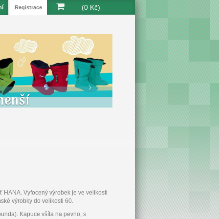
(0 Kč)
ní
Registrace
menší
ť HANA. Vyfocený výrobek je ve velikosti
ké výrobky do velikosti 60.
bunda). Kapuce všíta na pevno, s