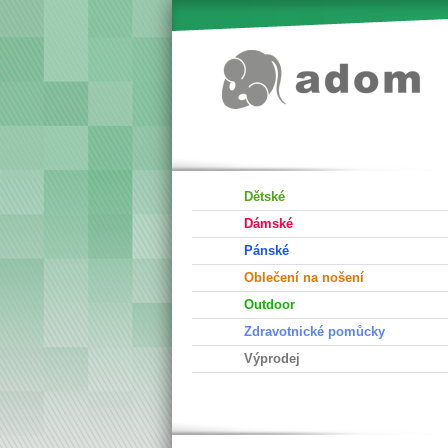
Dětské
Dámské
Pánské
Oblečení na nošení
Outdoor
Zdravotnické pomůcky
Výprodej