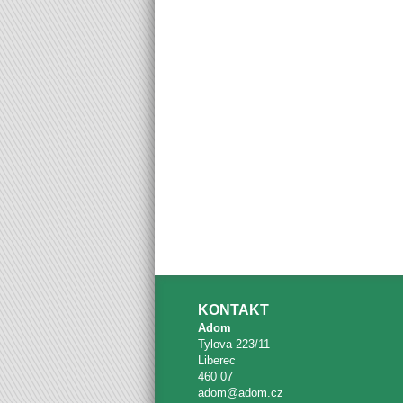
KONTAKT
Adom
Tylova 223/11
Liberec
460 07
adom@adom.cz