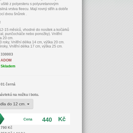
 ušité z polyesteru s polyuretanovým
 silná vrstva fleecu. Mají rovný střih a dobře
cí dvou šnůrek .
:
.12-15 měsíců, vhodné do nosítek a kočárků
al, punčocháče nebo ponožky). Vnítřní
a 20 cm.
 3 roky, Vnítřní délka 14 cm, výška 20 cm.
 4roky, Vnítřní délka 17 cm, výška 25 cm.
330003
ADOM
Skladem
01 černá
návlekú na nožku i botu.
idla do 12 cm.
Kč
440
Cena
790 Kč