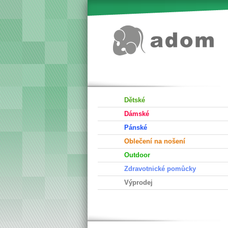
Dětské
Dámské
Pánské
Oblečení na nošení
Outdoor
Zdravotnické pomůcky
Výprodej