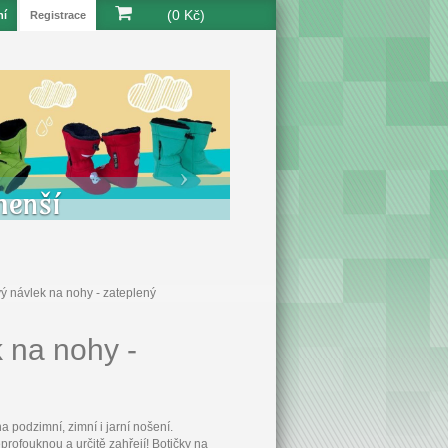
(0 Kč)
ní
Registrace
menší
 návlek na nohy - zateplený
 na nohy -
 podzimní, zimní i jarní nošení.
ofouknou a určitě zahřejí! Botičky na