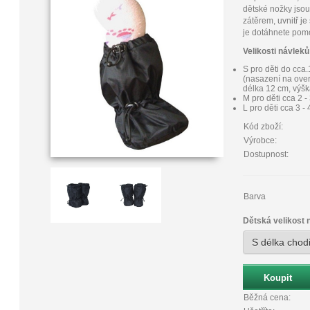
dětské nožky jsou
zátěrem, uvnitř je
je dotáhnete pomo
Velikosti návleků
S pro děti do cca
(nasazení na over
délka 12 cm, výšk
M pro děti cca 2 -
L pro děti cca 3 -
Kód zboží:
Výrobce:
Dostupnost:
Barva
Dětská velikost 
S délka chod
Běžná cena: