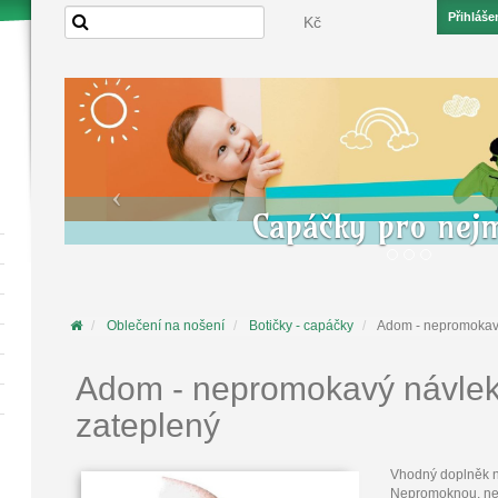
Přihláše
Kč
Capáčky pro nej
Oblečení na nošení
Botičky - capáčky
Adom - nepromokavý
Adom - nepromokavý návlek
zateplený
Vhodný doplněk na
Nepromoknou, nepr