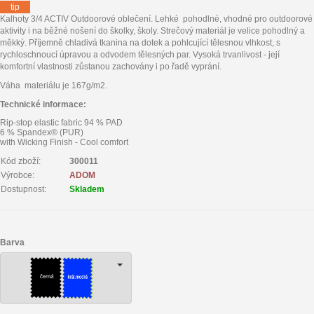
tip
Kalhoty 3/4 ACTIV Outdoorové oblečení. Lehké pohodlné, vhodné pro outdoorové
aktivity i na běžné nošení do školky, školy. Strečový materiál je velice pohodlný a
měkký. Příjemně chladivá tkanina na dotek a pohlcující tělesnou vlhkost, s
rychloschnoucí úpravou a odvodem tělesných par. Vysoká trvanlivost - její
komfortní vlastnosti zůstanou zachovány i po řadě vyprání.
Váha materiálu je 167g/m2.
Technické informace:
Rip-stop elastic fabric 94 % PAD
6 % Spandex® (PUR)
with Wicking Finish - Cool comfort
Kód zboží:
300011
Výrobce:
ADOM
Dostupnost:
Skladem
Barva