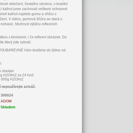
llové oblečení, českého výrobce, s kvalitní
 U kalhot jsme zachovali veškeré ochranné
tshell kalhot najdete gumu a sňůru s
žení. V dálce, gumová šňůra se stará o
 nohavic. Možnost výběru reflexních
tkou s kevlarem, i 2x reflexní obrázek. Do
který jste vybrali.
VOUBAREVNÉ Vám dodáme do týdne od
:
% elastan
0g H2O/m2 za 24 hod
10 000g H2O/m2
í nepoužívejte aviváž.
300024
ADOM
Skladem