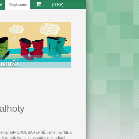
(0 Kč)
ní
Registrace
menší
alhoty
ové kalhoty DVOUBAREVNÉ, jsme navrhli. k
K. Výrobek Vám má usnadnit rozhodnutí,