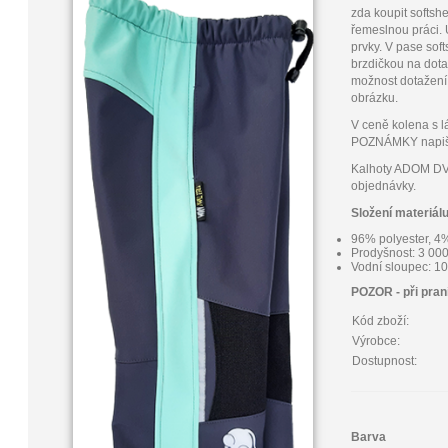
zda koupit softshe
řemeslnou práci.
prvky. V pase sof
brzdičkou na dota
možnost dotažení
obrázku.
V ceně kolena s lá
POZNÁMKY napište 
Kalhoty ADOM D
objednávky.
Složení materiálu
96% polyester, 4
Prodyšnost: 3 00
Vodní sloupec: 
POZOR - při pran
Kód zboží:
Výrobce:
Dostupnost:
Barva