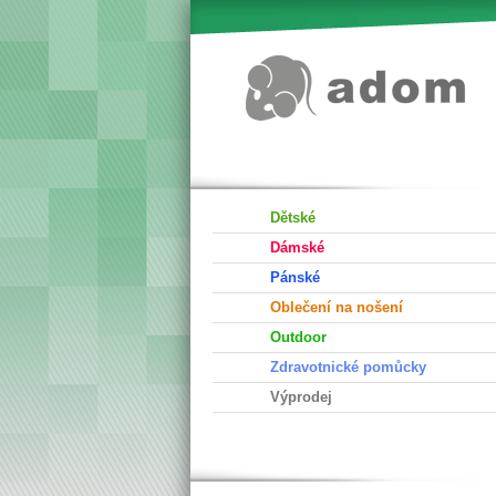
Dětské
Dámské
Pánské
Oblečení na nošení
Outdoor
Zdravotnické pomůcky
Výprodej